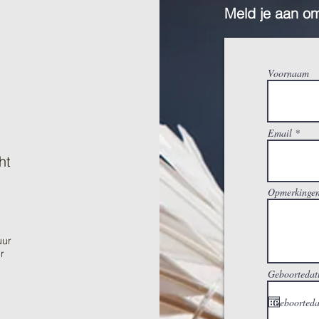
Meld je aan om
Voornaam
Email
ht
Opmerkinge
uur
r
Geboorteda