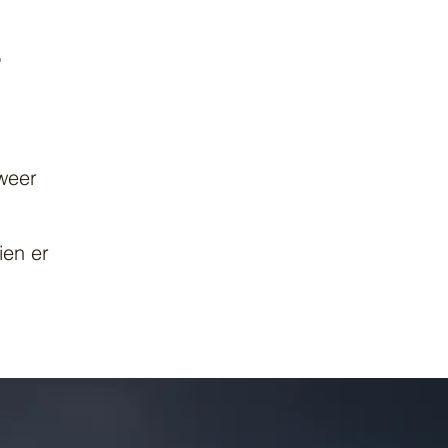
,
weer
ien er