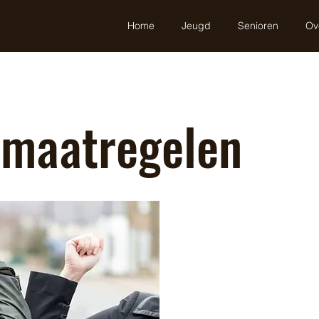
Home
Jeugd
Senioren
Ov
 maatregelen